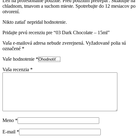
Len na profesionálne použitie. Pred použitím pretrepať. Skladujte na
chladnom, tmavom a suchom mieste. Spotrebujte do 12 mesiacov po
otvorení.
Nikto zatiaľ nepridal hodnotenie.
Pridajte prvú recenziu pre “03 Dark Chocolate – 15ml”
Vaša e-mailová adresa nebude zverejnená.
Vyžadované polia sú
označené
*
Vaše hodnotenie
*
Vaša recenzia
*
Meno
*
E-mail
*