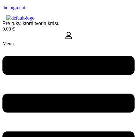
the pigment
Pre ruky, ktoré tvoria krásu
0,00
€
Menu