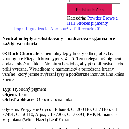
Pridať do košíka
Kategória:
Powder Brows a
Hair Strokes pigmenty
Popis
Ingrediencie
Ako používať
Recenzie (0)
Neutrálno-teplý a sofistikovaný – nadčasová elegancia pre
každý tvar obočia
03 Dark Chocolate
je neutrálny teplý hnedý odtieň, obzvlášť
vhodný pre Fitzpatrickove typy 3, 4 a 5. Tento elegantný pigment
dodáva obočiu hĺbku a štruktúru bez toho, aby pôsobil rušivo alebo
príliš výrazne. Výsledkom je harmonický a prirodzene krásny
vzhľad, ktorý jemne zvýrazní rysy a podčiarkne individuálnu krásu
klienta.
Typ:
Hybridný pigment
Objem:
15 ml
Oblasť aplikácie:
Obočie / očná linka
Glycerin, Propylene Glycol, Ethanol, CI 200310, CI 71105, CI
77491, CI 56110, Aqua, CI 77266, CI 77891, PVP, Hamamelis
Virginiana (Witch Hazel) Leaf Extract.