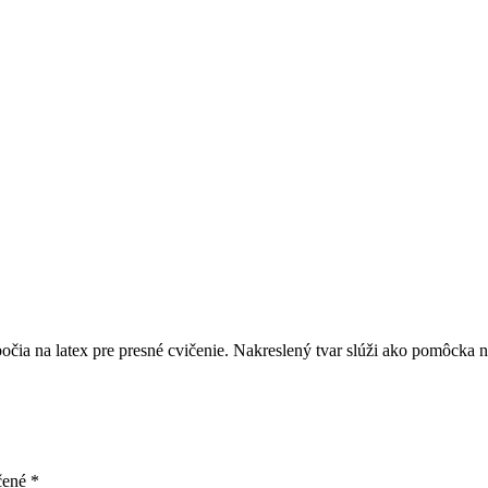
ia na latex pre presné cvičenie. Nakreslený tvar slúži ako pomôcka na
čené
*