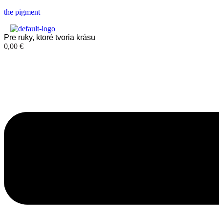
the pigment
Pre ruky, ktoré tvoria krásu
0,00
€
Menu