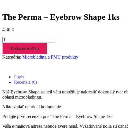
The Perma – Eyebrow Shape 1ks
4,30
€
množstvo
The
Pridať do košíka
Perma
-
Kategória:
Microblading a PMU produkty
Eyebrow
Shape
1ks
Popis
Recenzie (0)
Náš Eyebrow Shape stencil vám umožňuje nakresliť dokonalý tvar oboč
oblasti microbladingu.
Nikto zatiaľ nepridal hodnotenie.
Pridajte prvú recenziu pre “The Perma – Eyebrow Shape 1ks”
Vaša e-mailová adresa nebude zverejnená.
Vyžadované polia sú ozna